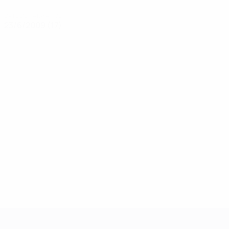
DATE DE NAISSANCE
23/6/2009 (17)
UEFA Women's Champions League