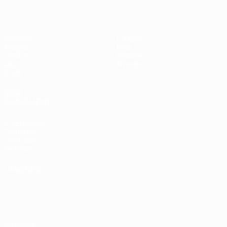
Matches
Équipes
Tirages
Infos
UEFA.tv
Histoire
Jeux
À propos
Stats
VOIR
ÉGALEMENT
fr.UEFA.com
Fondation
UEFA pour
l'enfance
LANGUES
Français
English
Français
Deutsch
Русский
Español
Italiano
Português
Vie privée