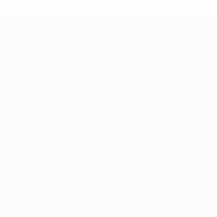
UEFA Women's Champions League
Matches
Tirages
UEFA.tv
Jeux
Stats
VOIR ÉGALEMENT
fr.UEFA.com
Fondation UEFA pour l'enfance
LANGUES
Français
English
Français
Deutsch
Русский
Español
Italiano