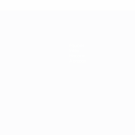
Équipes
Infos
Histoire
À propos
Português