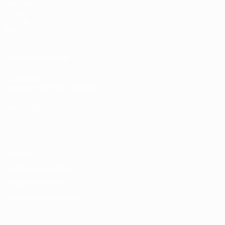
Matches
Tirages
UEFA.tv
Jeux
Stats
VOIR ÉGALEMENT
fr.UEFA.com
Fondation UEFA pour l'enfance
LANGUES
Français
English
Français
Deutsch
Русский
Español
Italiano
Vie privée
Conditions d'utilisation
Politique de cookies
Paramètres des cookies