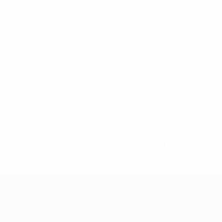
Pas de données disponibles pour ce joueur
UEFA Women's Champions League