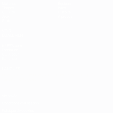
Matches
Équipes
Tirages
Infos
UEFA.tv
Histoire
Jeux
À propos
Stats
VOIR
ÉGALEMENT
fr.UEFA.com
Fondation
UEFA pour
l'enfance
LANGUES
Français
English
Français
Deutsch
Русский
Español
Italiano
Português
Vie privée
Conditions d'utilisation
Politique de cookies