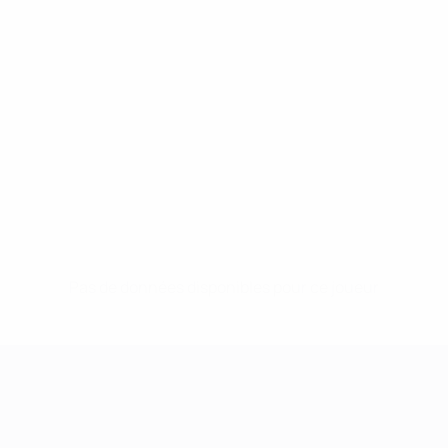
Pas de données disponibles pour ce joueur
UEFA Women's Champions League