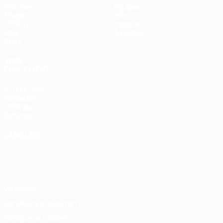
Matches
Équipes
Tirages
Infos
UEFA.tv
Histoire
Jeux
À propos
Stats
VOIR
ÉGALEMENT
fr.UEFA.com
Fondation
UEFA pour
l'enfance
LANGUES
Français
English
Français
Deutsch
Русский
Español
Italiano
Português
Vie privée
Conditions d'utilisation
Politique de cookies