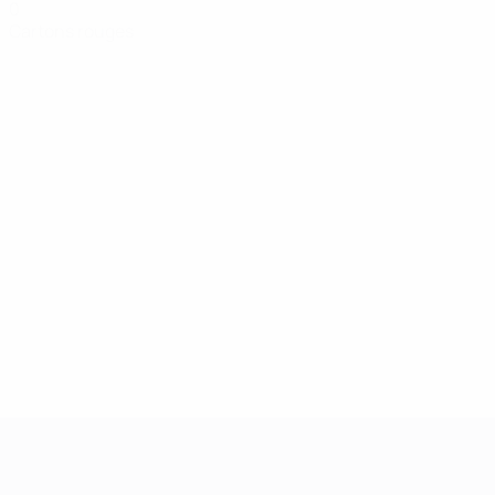
0
Cartons rouges
UEFA Women's Champions League