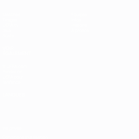
Matches
Équipes
Tirages
Infos
UEFA.tv
Histoire
Jeux
À propos
Stats
VOIR
ÉGALEMENT
fr.UEFA.com
Fondation
UEFA pour
l'enfance
LANGUES
Français
English
Français
Deutsch
Русский
Español
Italiano
Português
Vie privée
Conditions d'utilisation