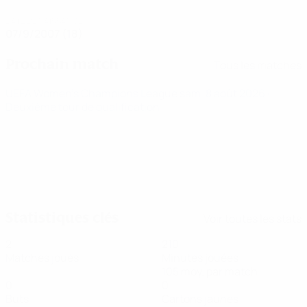
DATE DE NAISSANCE
07/9/2007 (18)
Prochain match
Tous les matches
UEFA Women's Champions League
sam. 8 août 2026
·
Deuxième tour de qualification
Statistiques clés
Voir toutes les stats
2
210
Matches joués
Minutes jouées
105 moy. par match
0
0
Buts
Cartons jaunes