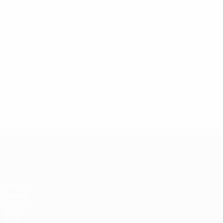
UEFA Women's Champions League
Matches
Tirages
UEFA.tv
Jeux
Stats