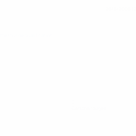
26/6/2006 (
DATE DE NAISSANCE
me tour de qualification
0
Cartons rouges