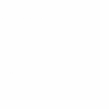
Suède
PAYS
Prochain match
UEFA Women's Champions League
sam. 8 août 2026
· Deuxiè
Statistiques clés
0
Cartons jaunes