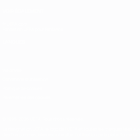
VOIR ÉGALEMENT
fr.UEFA.com
Fondation UEFA pour l'enfance
LANGUES
Français
English
Français
Deutsch
Русский
Español
Italiano
Vie privée
Conditions d'utilisation
Politique de cookies
Paramètres des cookies
© 1998-2026 UEFA. Tous droits réservés.
La désignation UEFA, le logo de l'UEFA et toutes les marques liées a
des fins commerciales est interdite. L'utilisation de la plate-forme U