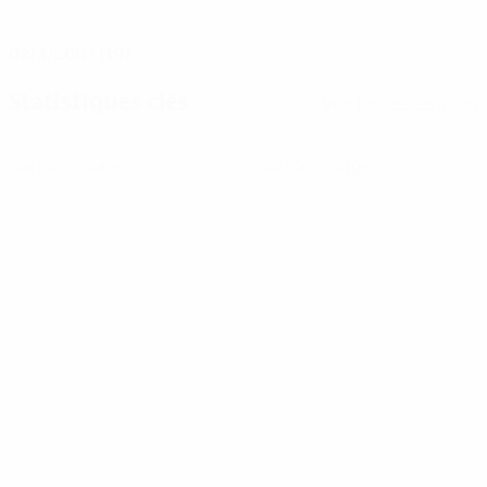
DATE DE NAISSANCE
02/3/2007 (19)
Statistiques clés
Voir toutes les stats
0
0
Cartons jaunes
Cartons rouges