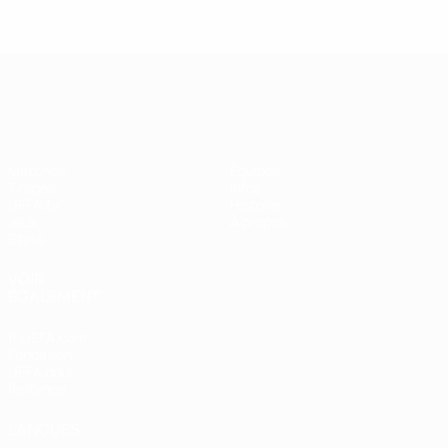
UEFA Women's Champions League
Matches
Équipes
Tirages
Infos
UEFA.tv
Histoire
Jeux
À propos
Stats
VOIR
ÉGALEMENT
fr.UEFA.com
Fondation
UEFA pour
l'enfance
LANGUES