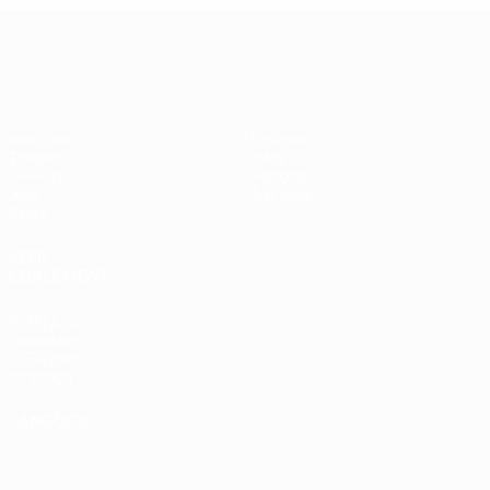
UEFA Women's Champions League
Matches
Équipes
Tirages
Infos
UEFA.tv
Histoire
Jeux
À propos
Stats
VOIR
ÉGALEMENT
fr.UEFA.com
Fondation
UEFA pour
l'enfance
LANGUES
Français
English
Français
Deutsch
Русский
Español
Italiano
Português