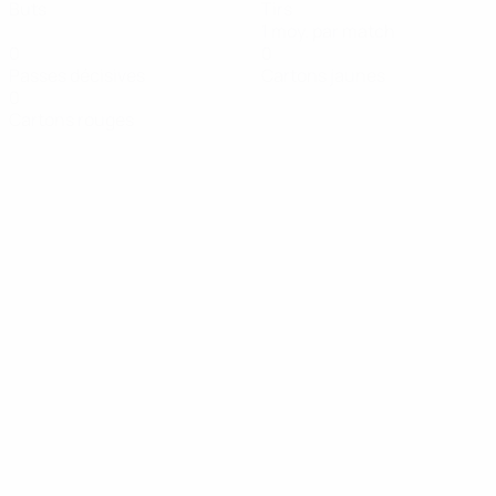
Buts
Tirs
1 moy. par match
0
0
Passes décisives
Cartons jaunes
0
Cartons rouges