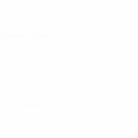
30
5
NUMÉRO EN CLUB
NUMÉRO EN SÉLECTION
Slovaquie
PAYS
DATE DE NAISSANCE
04/3/2005 (21)
Prochain match
Tous les matches
UEFA Women's Champions League
sam. 8 août 2026
·
Deuxième tour de qualification
Statistiques clés
Voir toutes les stats
2
173
Matches joués
Minutes jouées
86,5 moy. par match
0
2