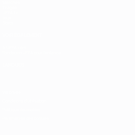
Matches
Tirages
UEFA.tv
Jeux
Stats
VOIR ÉGALEMENT
fr.UEFA.com
Fondation UEFA pour l'enfance
LANGUES
Français
English
Français
Deutsch
Русский
Español
Italiano
Vie privée
Conditions d'utilisation
Politique de cookies
Paramètres des cookies