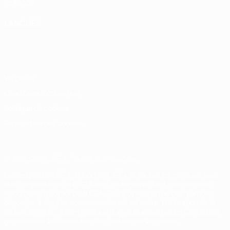
l'enfance
LANGUES
Français
English
Français
Deutsch
Русский
Español
Italiano
Português
Vie privée
Conditions d'utilisation
Politique de cookies
Paramètres des cookies
© 1998-2026 UEFA. Tous droits réservés.
La désignation UEFA, le logo de l'UEFA et toutes les marques liées
aux compétitions de l'UEFA sont protégés en tant que marques
et/ou droits d'auteur de l'UEFA. Toute utilisation de ces marques
déposées à des fins commerciales est interdite. L'utilisation de la
plate-forme UEFA.com implique que vous acceptez les Conditions
générales et les Dispositions en matière de vie privée.