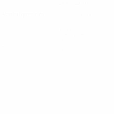
26/6/2005 (21)
Statistiques clés
Voir toutes les stats
2
146
Matches joués
Minutes jouées
73 moy. par match
0
0
Buts
Passes décisives
0
0
Cartons jaunes
Cartons rouges