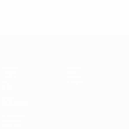
UEFA Women's Champions League
Matches
Équipes
Tirages
Infos
UEFA.tv
Histoire
Jeux
À propos
Stats
VOIR
ÉGALEMENT
fr.UEFA.com
Fondation
UEFA pour