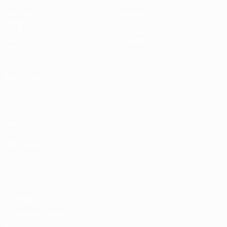
Matches
Équipes
Tirages
Infos
UEFA.tv
Histoire
Jeux
À propos
Stats
VOIR
ÉGALEMENT
fr.UEFA.com
Fondation
UEFA pour
l'enfance
LANGUES
Français
English
Français
Deutsch
Русский
Español
Italiano
Português
Vie privée
Conditions d'utilisation