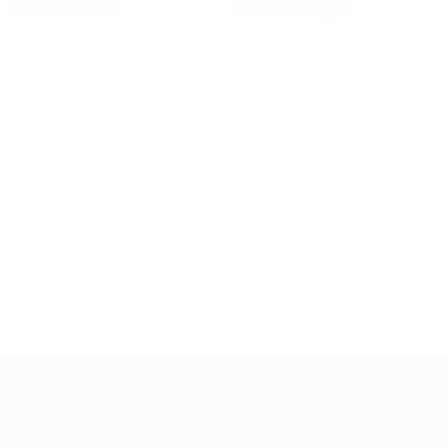
Cartons jaunes
Cartons rouges
UEFA Women's Champions League