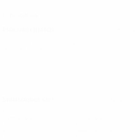
DATE DE NAISSANCE
17/10/2001 (24)
Prochain match
Tous les matches
UEFA Women's Champions League
sam. 8 août 2026
·
Deuxième tour de qualification
Statistiques clés
Voir toutes les stats
1
45
Matches joués
Minutes jouées
0
0
Buts
Passes décisives
0
0