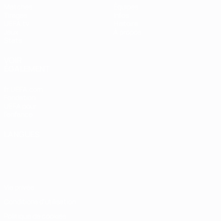
Matches
Équipes
Tirages
Infos
UEFA.tv
Histoire
Jeux
À propos
Stats
VOIR
ÉGALEMENT
fr.UEFA.com
Fondation
UEFA pour
l'enfance
LANGUES
Français
English
Français
Deutsch
Русский
Español
Italiano
Português
Vie privée
Conditions d'utilisation
Politique de cookies