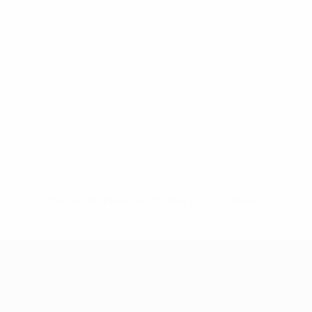
Pas de données disponibles pour ce joueur
UEFA Women's Champions League