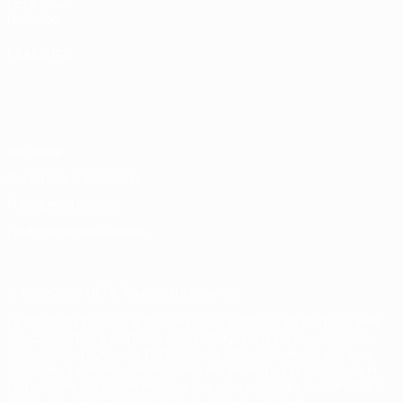
UEFA pour
l'enfance
LANGUES
Français
English
Français
Deutsch
Русский
Español
Italiano
Português
Vie privée
Conditions d'utilisation
Politique de cookies
Paramètres des cookies
© 1998-2026 UEFA. Tous droits réservés.
La désignation UEFA, le logo de l'UEFA et toutes les marques liées
aux compétitions de l'UEFA sont protégés en tant que marques
et/ou droits d'auteur de l'UEFA. Toute utilisation de ces marques
déposées à des fins commerciales est interdite. L'utilisation de la
plate-forme UEFA.com implique que vous acceptez les Conditions
générales et les Dispositions en matière de vie privée.