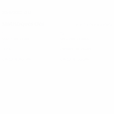
DATE DE NAISSANCE
20/6/2002 (24)
Statistiques clés
Voir toutes les stats
1
19
Matches joués
Minutes jouées
0
0
Buts
Passes décisives
0
0
Cartons jaunes
Cartons rouges