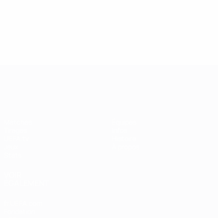
UEFA Women's Champions League
Matches
Équipes
Tirages
Infos
UEFA.tv
Histoire
Jeux
À propos
Stats
VOIR
ÉGALEMENT
fr.UEFA.com
Fondation