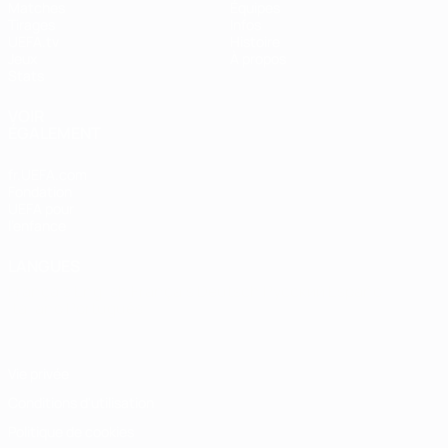
Matches
Équipes
Tirages
Infos
UEFA.tv
Histoire
Jeux
À propos
Stats
VOIR
ÉGALEMENT
fr.UEFA.com
Fondation
UEFA pour
l'enfance
LANGUES
Français
English
Français
Deutsch
Русский
Español
Italiano
Português
Vie privée
Conditions d'utilisation
Politique de cookies