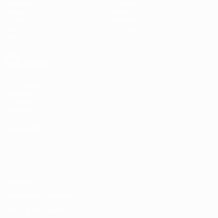
Matches
Équipes
Tirages
Infos
UEFA.tv
Histoire
Jeux
À propos
Stats
VOIR
ÉGALEMENT
fr.UEFA.com
Fondation
UEFA pour
l'enfance
LANGUES
Français
English
Français
Deutsch
Русский
Español
Italiano
Português
Vie privée
Conditions d'utilisation
Politique de cookies