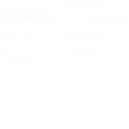
09/6/2000 (26)
Statistiques clés
Voir toutes les stats
2
210
Matches joués
Minutes jouées
105 moy. par match
0
0
Buts
Cartons jaunes
0
Cartons rouges