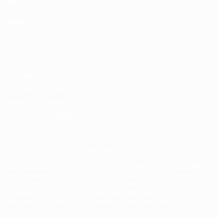
l'enfance
LANGUES
Français
English
Français
Deutsch
Русский
Español
Italiano
Português
Vie privée
Conditions d'utilisation
Politique de cookies
Paramètres des cookies
© 1998-2026 UEFA. Tous droits réservés.
La désignation UEFA, le logo de l'UEFA et toutes les marques liées
aux compétitions de l'UEFA sont protégés en tant que marques
et/ou droits d'auteur de l'UEFA. Toute utilisation de ces marques
déposées à des fins commerciales est interdite. L'utilisation de la
plate-forme UEFA.com implique que vous acceptez les Conditions
générales et les Dispositions en matière de vie privée.