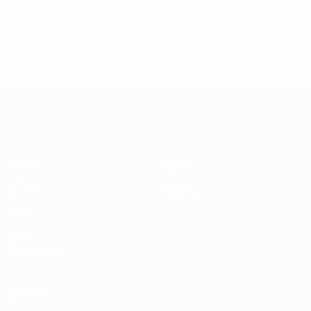
UEFA Women's Champions League
Matches
Équipes
Tirages
Infos
UEFA.tv
Histoire
Jeux
À propos
Stats
VOIR
ÉGALEMENT
fr.UEFA.com
Fondation
UEFA pour