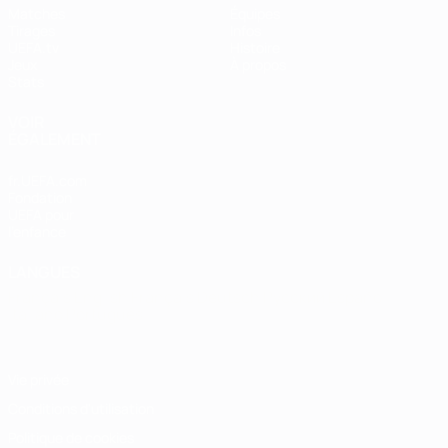
Matches
Équipes
Tirages
Infos
UEFA.tv
Histoire
Jeux
À propos
Stats
VOIR
ÉGALEMENT
fr.UEFA.com
Fondation
UEFA pour
l'enfance
LANGUES
Français
English
Français
Deutsch
Русский
Español
Italiano
Português
Vie privée
Conditions d'utilisation
Politique de cookies