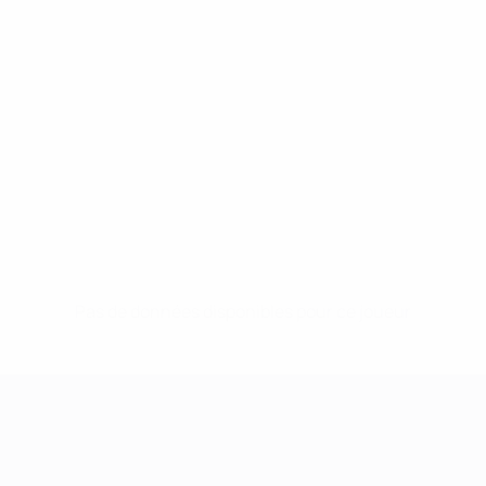
Pas de données disponibles pour ce joueur
UEFA Women's Champions League