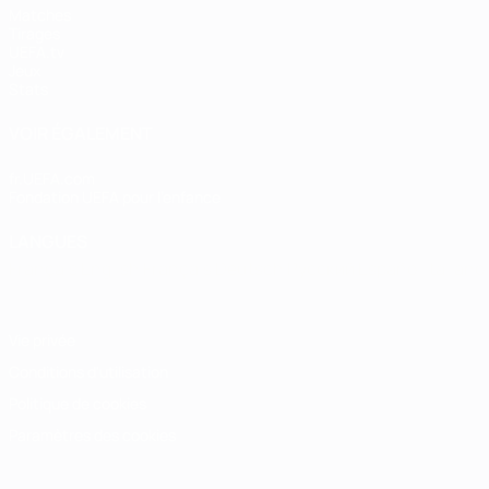
Matches
Tirages
UEFA.tv
Jeux
Stats
VOIR ÉGALEMENT
fr.UEFA.com
Fondation UEFA pour l'enfance
LANGUES
Français
English
Français
Deutsch
Русский
Español
Italiano
Vie privée
Conditions d'utilisation
Politique de cookies
Paramètres des cookies