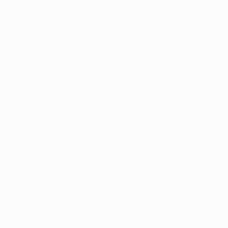
Équipes
Infos
Histoire
À propos
Português