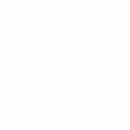
me tour de qualification
0
Cartons rouges