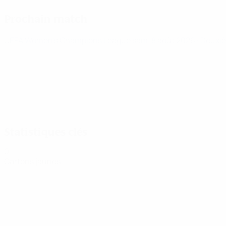
Prochain match
UEFA Women's Champions League
sam. 8 août 2026
· Deuxiè
Statistiques clés
0
Cartons jaunes