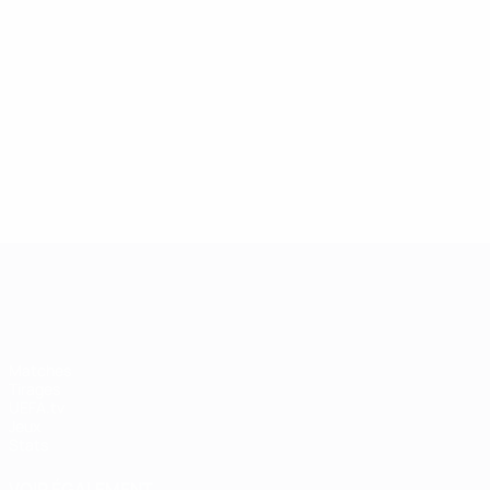
UEFA Women's Champions League
Matches
Tirages
UEFA.tv
Jeux
Stats
VOIR ÉGALEMENT