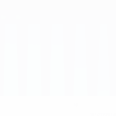
18
NUMÉRO
18/2/1998 (2
DATE DE NAISSANCE