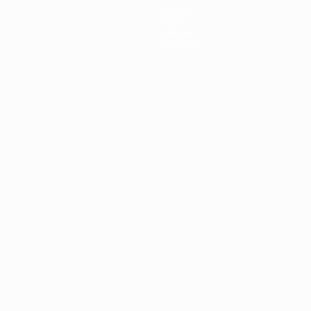
Équipes
Infos
Histoire
À propos
Português