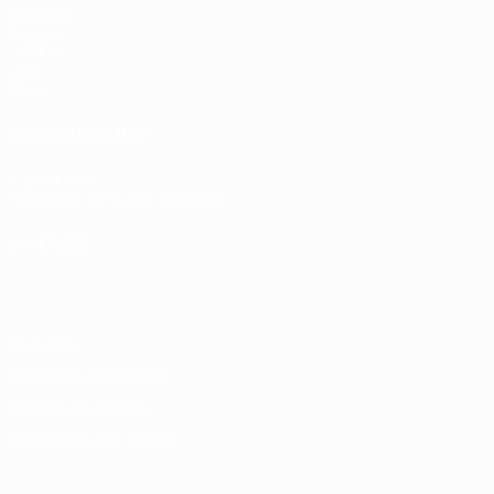
Matches
Tirages
UEFA.tv
Jeux
Stats
VOIR ÉGALEMENT
fr.UEFA.com
Fondation UEFA pour l'enfance
LANGUES
Français
English
Français
Deutsch
Русский
Español
Italiano
Vie privée
Conditions d'utilisation
Politique de cookies
Paramètres des cookies