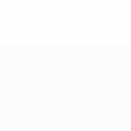
UEFA Women's Champions League
Matches
Équipes
Tirages
Infos
UEFA.tv
Histoire
Jeux
À propos
Stats
VOIR
ÉGALEMENT
fr.UEFA.com