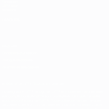
Fondation
UEFA pour
l'enfance
LANGUES
Français
English
Français
Deutsch
Русский
Español
Italiano
Português
Vie privée
Conditions d'utilisation
Politique de cookies
Paramètres des cookies
© 1998-2026 UEFA. Tous droits réservés.
La désignation UEFA, le logo de l'UEFA et toutes les marques liées
aux compétitions de l'UEFA sont protégés en tant que marques
et/ou droits d'auteur de l'UEFA. Toute utilisation de ces marques
déposées à des fins commerciales est interdite. L'utilisation de la