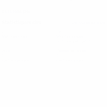
DATE DE NAISSANCE
07/11/1996 (29)
Statistiques clés
Voir toutes les stats
2
195
Matches joués
Minutes jouées
97,5 moy. par match
0
0
Buts
Passes décisives
0
0
Cartons jaunes
Cartons rouges