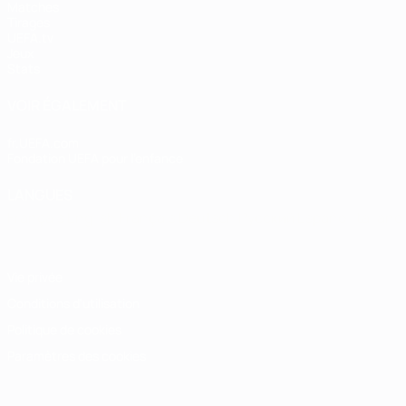
Matches
Tirages
UEFA.tv
Jeux
Stats
VOIR ÉGALEMENT
fr.UEFA.com
Fondation UEFA pour l'enfance
LANGUES
Français
English
Français
Deutsch
Русский
Español
Italiano
Vie privée
Conditions d'utilisation
Politique de cookies
Paramètres des cookies