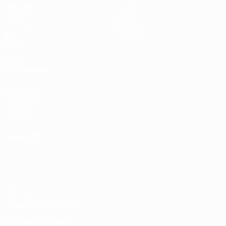
Matches
Équipes
Tirages
Infos
UEFA.tv
Histoire
Jeux
À propos
Stats
VOIR
ÉGALEMENT
fr.UEFA.com
Fondation
UEFA pour
l'enfance
LANGUES
Français
English
Français
Deutsch
Русский
Español
Italiano
Português
Vie privée
Conditions d'utilisation
Politique de cookies