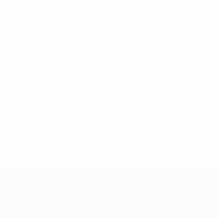
Pas de données disponibles pour ce joueur
UEFA Women's Champions League