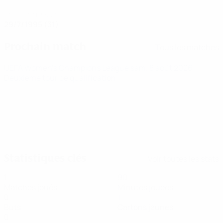
DATE DE NAISSANCE
29/7/1995 (31)
Prochain match
Tous les matches
UEFA Women's Champions League
sam. 8 août 2026
·
Deuxième tour de qualification
Statistiques clés
Voir toutes les stats
1
90
Matches joués
Minutes jouées
0
1
Buts
Cartons jaunes
0