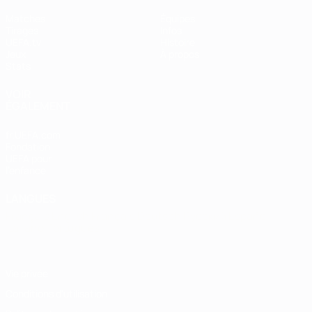
Matches
Équipes
Tirages
Infos
UEFA.tv
Histoire
Jeux
À propos
Stats
VOIR
ÉGALEMENT
fr.UEFA.com
Fondation
UEFA pour
l'enfance
LANGUES
Français
English
Français
Deutsch
Русский
Español
Italiano
Português
Vie privée
Conditions d'utilisation