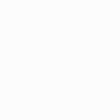
Matches
Équipes
Tirages
Infos
UEFA.tv
Histoire
Jeux
À propos
Stats
VOIR
ÉGALEMENT
fr.UEFA.com
Fondation
UEFA pour
l'enfance
LANGUES
Français
English
Français
Deutsch
Русский
Español
Italiano
Português
Vie privée
Conditions d'utilisation
Politique de cookies