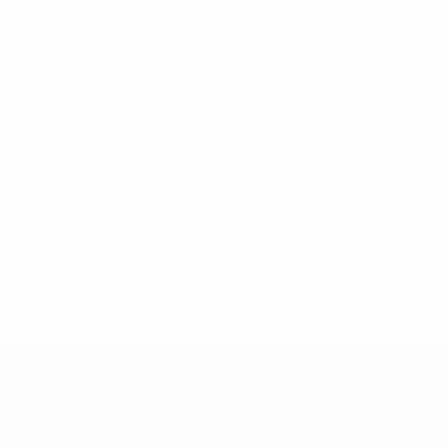
Pas de données disponibles pour ce joueur
UEFA Women's Champions League