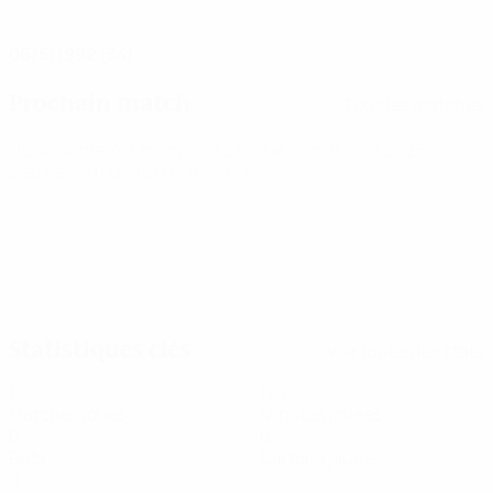
DATE DE NAISSANCE
06/5/1992 (34)
Prochain match
Tous les matches
UEFA Women's Champions League
sam. 8 août 2026
·
Deuxième tour de qualification
Statistiques clés
Voir toutes les stats
1
120
Matches joués
Minutes jouées
0
0
Buts
Cartons jaunes
0