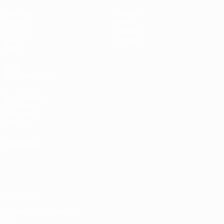
Matches
Équipes
Tirages
Infos
UEFA.tv
Histoire
Jeux
À propos
Stats
VOIR
ÉGALEMENT
fr.UEFA.com
Fondation
UEFA pour
l'enfance
LANGUES
Français
English
Français
Deutsch
Русский
Español
Italiano
Português
Vie privée
Conditions d'utilisation