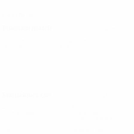
DATE DE NAISSANCE
30/3/1991 (35)
Prochain match
Tous les matches
UEFA Women's Champions League
sam. 8 août 2026
·
Deuxième tour de qualification
Statistiques clés
Voir toutes les stats
2
95
Matches joués
Minutes jouées
47,5 moy. par match
0
0
Buts
Cartons jaunes