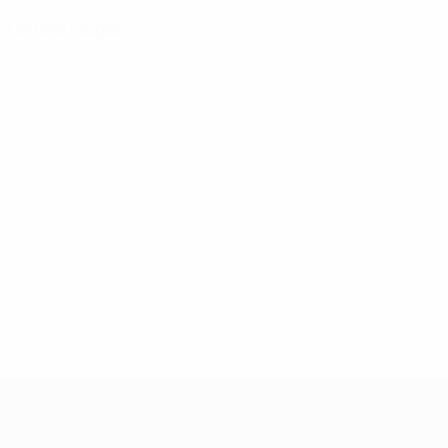
0
Cartons rouges
UEFA Women's Champions League