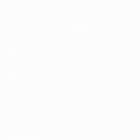
Matches
Équipes
Tirages
Infos
UEFA.tv
Histoire
Jeux
À propos
Stats
VOIR
ÉGALEMENT
fr.UEFA.com
Fondation
UEFA pour
l'enfance
LANGUES
Français
English
Français
Deutsch
Русский
Español
Italiano
Português
Vie privée
Conditions d'utilisation