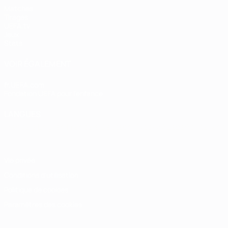
Matches
Tirages
UEFA.tv
Jeux
Stats
VOIR ÉGALEMENT
fr.UEFA.com
Fondation UEFA pour l'enfance
LANGUES
Français
English
Français
Deutsch
Русский
Español
Italiano
Vie privée
Conditions d'utilisation
Politique de cookies
Paramètres des cookies