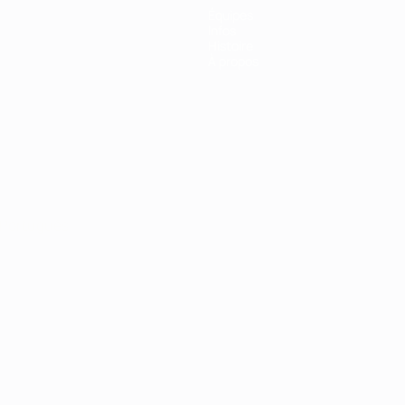
Équipes
Infos
Histoire
À propos
Português