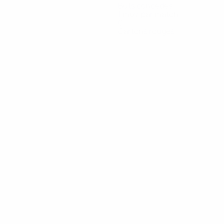
Buts concédés
1 moy. par match
0
Cartons rouges