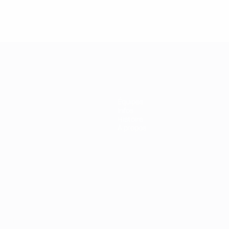
Équipes
Infos
Histoire
À propos
Português