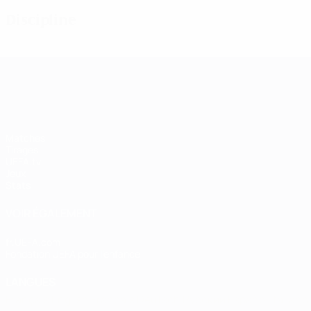
Discipline
UEFA Women's Champions League
Matches
Tirages
UEFA.tv
Jeux
Stats
VOIR ÉGALEMENT
fr.UEFA.com
Fondation UEFA pour l'enfance
LANGUES
Français
English
Français
Deutsch
Русский
Español
Italiano