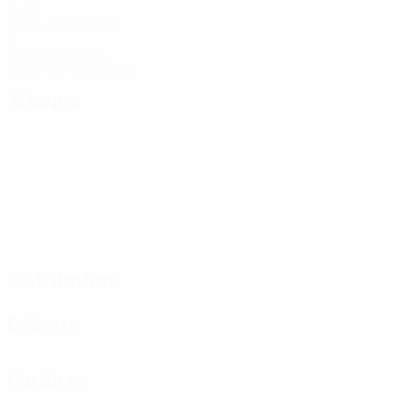
Buts
3 moy. par match
2
Cartons jaunes
0,67 moy. par match
Attaque
Distribution
Défense
Gardiens