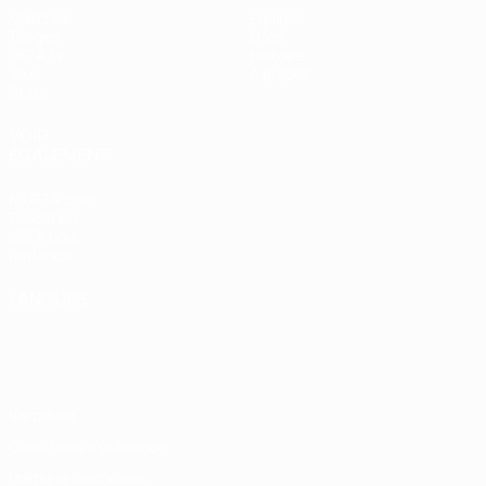
Matches
Équipes
Tirages
Infos
UEFA.tv
Histoire
Jeux
À propos
Stats
VOIR
ÉGALEMENT
fr.UEFA.com
Fondation
UEFA pour
l'enfance
LANGUES
Français
English
Français
Deutsch
Русский
Español
Italiano
Português
Vie privée
Conditions d'utilisation
Politique de cookies