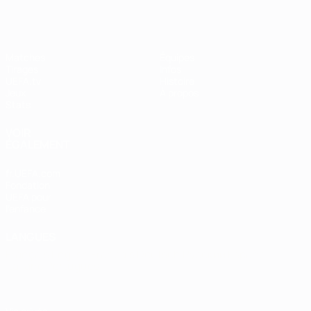
Matches
Équipes
Tirages
Infos
UEFA.tv
Histoire
Jeux
À propos
Stats
VOIR
ÉGALEMENT
fr.UEFA.com
Fondation
UEFA pour
l'enfance
LANGUES
Français
English
Français
Deutsch
Русский
Español
Italiano
Português