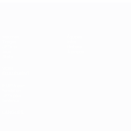
UEFA Women's Champions League
Matches
Équipes
Tirages
Infos
UEFA.tv
Histoire
Jeux
À propos
Stats
VOIR
ÉGALEMENT
fr.UEFA.com
Fondation
UEFA pour
l'enfance
LANGUES
Français
English
Français
Deutsch
Русский
Español
Italiano
Português