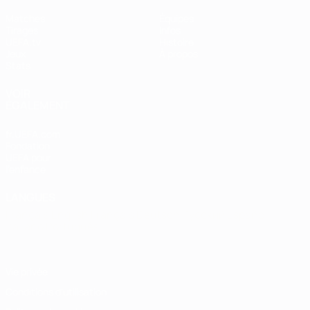
Matches
Équipes
Tirages
Infos
UEFA.tv
Histoire
Jeux
À propos
Stats
VOIR
ÉGALEMENT
fr.UEFA.com
Fondation
UEFA pour
l'enfance
LANGUES
Français
English
Français
Deutsch
Русский
Español
Italiano
Português
Vie privée
Conditions d'utilisation