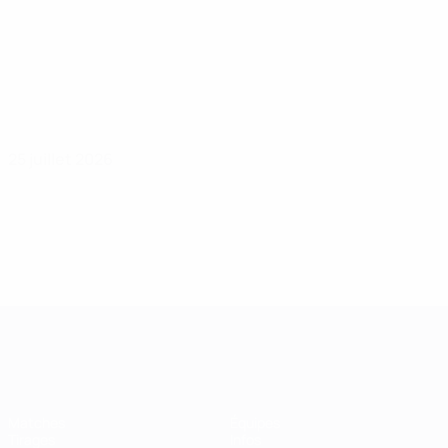
25 juillet 2026
UEFA Women's Champions League
Matches
Équipes
Tirages
Infos