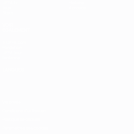
UEFA.tv
Histoire
Jeux
À propos
Stats
VOIR
ÉGALEMENT
fr.UEFA.com
Fondation
UEFA pour
l'enfance
LANGUES
Français
English
Français
Deutsch
Русский
Español
Italiano
Português
Vie privée
Conditions d'utilisation
Politique de cookies
Paramètres des cookies