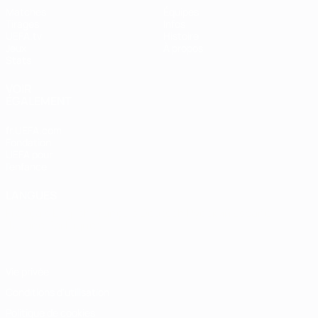
Matches
Équipes
Tirages
Infos
UEFA.tv
Histoire
Jeux
À propos
Stats
VOIR
ÉGALEMENT
fr.UEFA.com
Fondation
UEFA pour
l'enfance
LANGUES
Français
English
Français
Deutsch
Русский
Español
Italiano
Português
Vie privée
Conditions d'utilisation
Politique de cookies