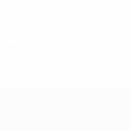
07 août 2026
UEFA Women's Champions League
Matches
Tirages