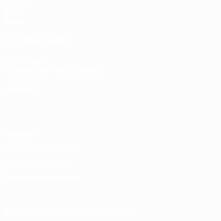
UEFA.tv
Jeux
Stats
VOIR ÉGALEMENT
fr.UEFA.com
Fondation UEFA pour l'enfance
LANGUES
Français
English
Français
Deutsch
Русский
Español
Italiano
Vie privée
Conditions d'utilisation
Politique de cookies
Paramètres des cookies
© 1998-2026 UEFA. Tous droits réservés.