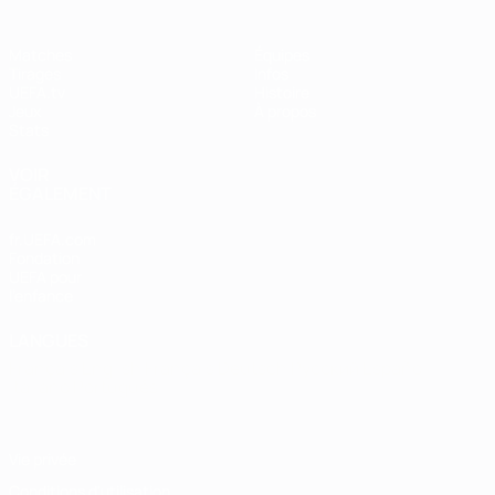
Matches
Équipes
Tirages
Infos
UEFA.tv
Histoire
Jeux
À propos
Stats
VOIR
ÉGALEMENT
fr.UEFA.com
Fondation
UEFA pour
l'enfance
LANGUES
Français
English
Français
Deutsch
Русский
Español
Italiano
Português
Vie privée
Conditions d'utilisation