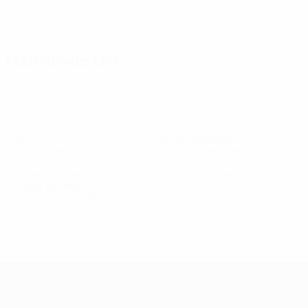
Afficher tout
Statistiques clés
5
3
Buts
Buts concédés
2,5 moy. par match
1,5 moy. par match
3
0
Cartons jaunes
Cartons rouges
1,5 moy. par match
Voir toutes les stats
Effectif
Barton
Brown
Daly
Gibson
Hampson
K.
Défenseure
Attaquante
Défenseure
Attaquante
Défenseure
Brennan
Défenseure
UEFA Women's Champions League