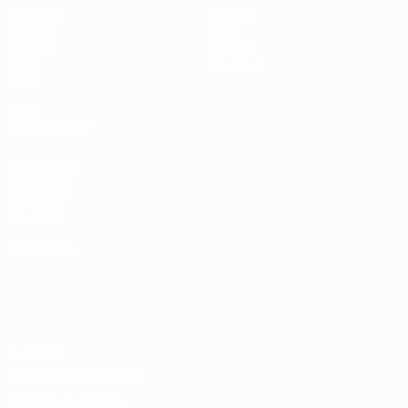
Matches
Équipes
Tirages
Infos
UEFA.tv
Histoire
Jeux
À propos
Stats
VOIR
ÉGALEMENT
fr.UEFA.com
Fondation
UEFA pour
l'enfance
LANGUES
Français
English
Français
Deutsch
Русский
Español
Italiano
Português
Vie privée
Conditions d'utilisation
Politique de cookies