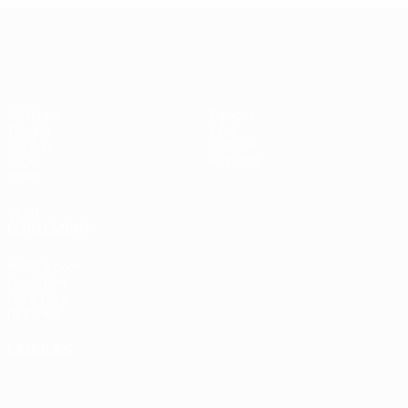
UEFA Women's Champions League
Matches
Équipes
Tirages
Infos
UEFA.tv
Histoire
Jeux
À propos
Stats
VOIR
ÉGALEMENT
fr.UEFA.com
Fondation
UEFA pour
l'enfance
LANGUES
Français
English
Français
Deutsch
Русский
Español
Italiano
Português