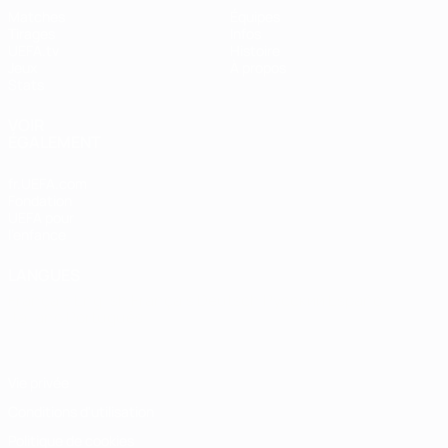
Matches
Équipes
Tirages
Infos
UEFA.tv
Histoire
Jeux
À propos
Stats
VOIR
ÉGALEMENT
fr.UEFA.com
Fondation
UEFA pour
l'enfance
LANGUES
Français
English
Français
Deutsch
Русский
Español
Italiano
Português
Vie privée
Conditions d'utilisation
Politique de cookies