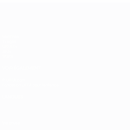
UEFA Women's Champions League
Matches
Tirages
UEFA.tv
Jeux
Stats
VOIR ÉGALEMENT
fr.UEFA.com
Fondation UEFA pour l'enfance
LANGUES
Français
English
Français
Deutsch
Русский
Español
Italiano
Vie privée