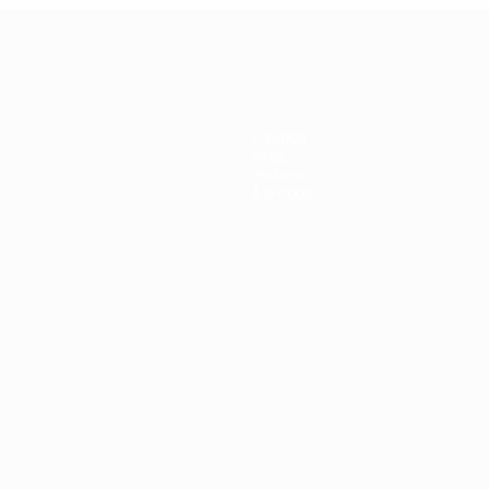
Équipes
Infos
Histoire
À propos
Português