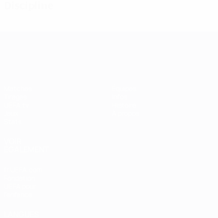
Discipline
UEFA Women's Champions League
Matches
Équipes
Tirages
Infos
UEFA.tv
Histoire
Jeux
À propos
Stats
VOIR
ÉGALEMENT
fr.UEFA.com
Fondation
UEFA pour
l'enfance
LANGUES