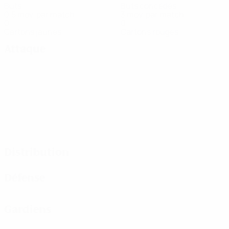
Buts
Buts concédés
0,5 moy. par match
3 moy. par match
0
0
Cartons jaunes
Cartons rouges
Attaque
Distribution
Défense
Gardiens