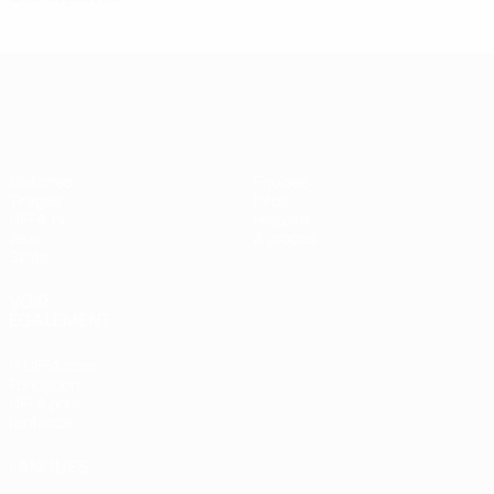
UEFA Women's Champions League
Matches
Équipes
Tirages
Infos
UEFA.tv
Histoire
Jeux
À propos
Stats
VOIR
ÉGALEMENT
fr.UEFA.com
Fondation
UEFA pour
l'enfance
LANGUES