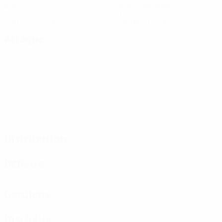
Buts
Buts concédés
0
0
Cartons jaunes
Cartons rouges
Attaque
Distribution
Défense
Gardiens
Discipline