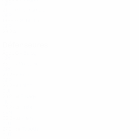
GER
21
-
-
Hermsmeier
12
GER
18
-
-
Schlüter
33
GER
29
2
4
Défenseures
Âge
J
G
Balog
4
CRO
33
-
-
Vračević
5
CRO
20
2
-
Ebert
6
GER
26
2
-
Laino
8
SUI
28
2
1
F. Nagy
16
HUN
23
2
-
Križaj
21
SVN
26
2
-
Klein
22
AUT
27
2
-
Tabotta
30
AUT