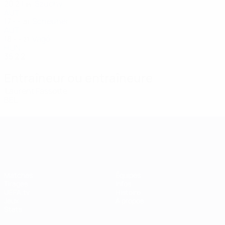
20
2
1
Szuchy
14
AUT
17
-
-
Scheuher
20
AUT
18
-
-
Vágó
23
HUN
35
2
2
Entraîneur ou entraîneure
Laurent Fassotte
BEL
UEFA Women's Champions League
Matches
Équipes
Tirages
Infos
UEFA.tv
Histoire
Jeux
À propos
Stats