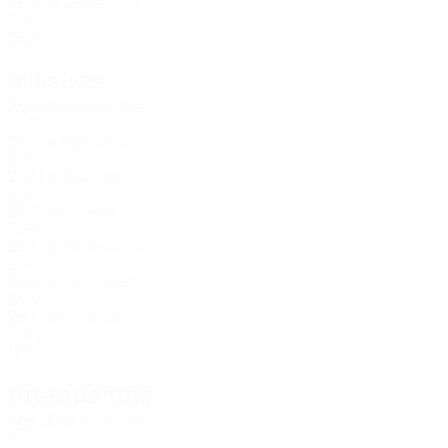
32
1
-
Lemešová
77
SVK
25
2
-
Milieues
Âge
J
G
Aistleitner
9
AUT
21
-
-
Rukavina
11
AUT
21
2
1
Wucher
15
AUT
27
2
-
Woelki
18
GER
23
1
-
Maťavková
19
SVK
28
2
-
Makovec
24
SVN
26
1
-
Vadász
26
HUN
17
1
-
Attaquantes
Âge
J
G
Aagaard
10
DEN