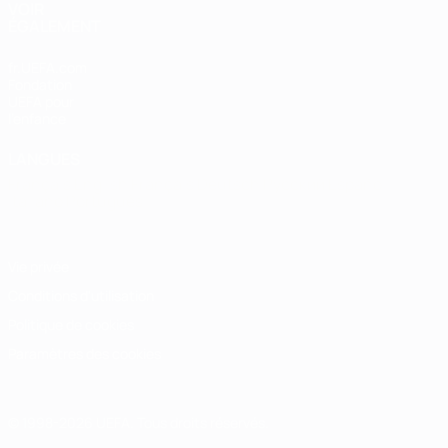
VOIR
ÉGALEMENT
fr.UEFA.com
Fondation
UEFA pour
l'enfance
LANGUES
Français
English
Français
Deutsch
Русский
Español
Italiano
Português
Vie privée
Conditions d'utilisation
Politique de cookies
Paramètres des cookies
© 1998-2026 UEFA. Tous droits réservés.