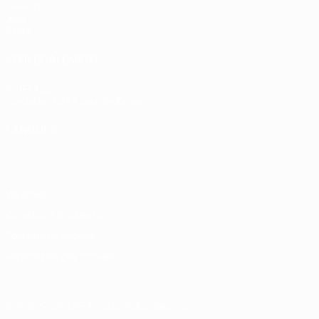
UEFA.tv
Jeux
Stats
VOIR ÉGALEMENT
fr.UEFA.com
Fondation UEFA pour l'enfance
LANGUES
Français
English
Français
Deutsch
Русский
Español
Italiano
Vie privée
Conditions d'utilisation
Politique de cookies
Paramètres des cookies
© 1998-2026 UEFA. Tous droits réservés.