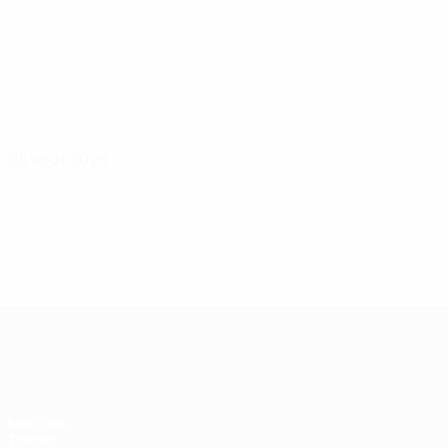
08 août 2026
UEFA Women's Champions League
Matches
Tirages