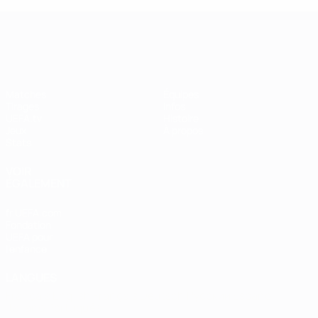
UEFA Women's Champions League
Matches
Équipes
Tirages
Infos
UEFA.tv
Histoire
Jeux
À propos
Stats
VOIR
ÉGALEMENT
fr.UEFA.com
Fondation
UEFA pour
l'enfance
LANGUES
Français
English
Français
Deutsch
Русский
Español
Italiano
Português