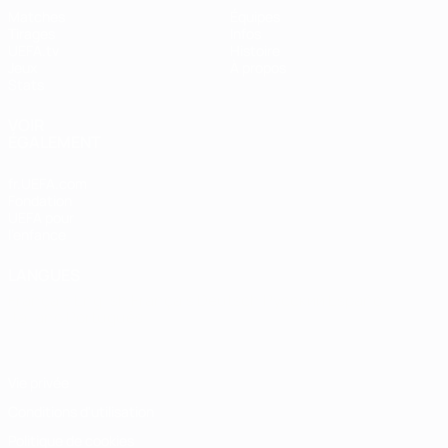
Matches
Équipes
Tirages
Infos
UEFA.tv
Histoire
Jeux
À propos
Stats
VOIR
ÉGALEMENT
fr.UEFA.com
Fondation
UEFA pour
l'enfance
LANGUES
Français
English
Français
Deutsch
Русский
Español
Italiano
Português
Vie privée
Conditions d'utilisation
Politique de cookies