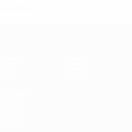
Discipline
UEFA Women's Champions League
Matches
Équipes
Tirages
Infos
UEFA.tv
Histoire
Jeux
À propos
Stats
VOIR
ÉGALEMENT
fr.UEFA.com
Fondation
UEFA pour
l'enfance