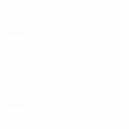
Buts
Buts concédés
1 moy. par match
4,5 moy. par match
5
0
Cartons jaunes
Cartons rouges
2,5 moy. par match
Attaque
Distribution
Défense
Gardiens