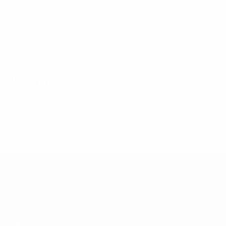
08 août 2026
UEFA Women's Champions League
Matches
Tirages