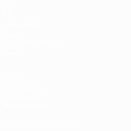
UEFA.tv
Jeux
Stats
VOIR ÉGALEMENT
fr.UEFA.com
Fondation UEFA pour l'enfance
LANGUES
Français
English
Français
Deutsch
Русский
Español
Italiano
Vie privée
Conditions d'utilisation
Politique de cookies
Paramètres des cookies
© 1998-2026 UEFA. Tous droits réservés.